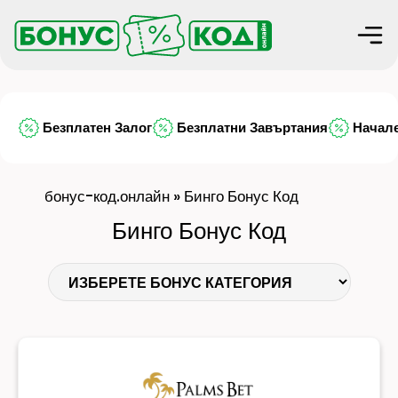
Безплатен Залог
Безплатни Завъртания
Начал
бонус-код.онлайн
»
Бинго Бонус Код
Бинго Бонус Код