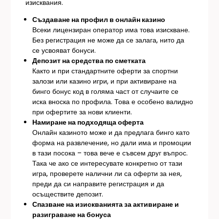
изисквания.
Създаване на профил в онлайн казино
Всеки лицензиран оператор има това изискване.
Без регистрация не може да се залага, нито да
се усвояват бонуси.
Депозит на средства по сметката
Както и при стандартните оферти за спортни
залози или казино игри, и при активиране на
бинго бонус код в голяма част от случаите се
иска вноска по профила. Това е особено валидно
при офертите за нови клиенти.
Намиране на подходяща оферта
Онлайн казиното може и да предлага бинго като
форма на развлечение, но дали има и промоции
в тази посока – това вече е съвсем друг въпрос.
Така че ако се интересувате конкретно от тази
игра, проверете налични ли са оферти за нея,
преди да си направите регистрация и да
осъществите депозит.
Спазване на изискванията за активиране и
разиграване на бонуса