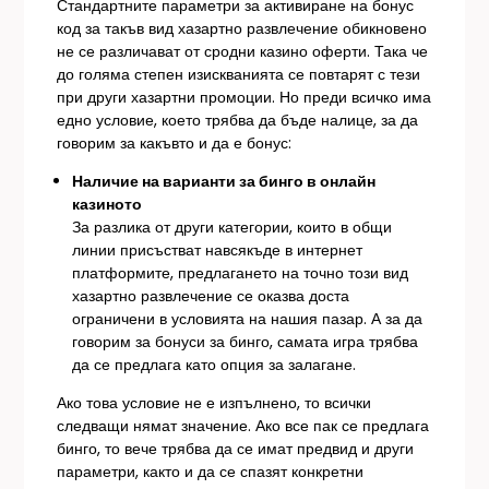
Стандартните параметри за активиране на бонус
код за такъв вид хазартно развлечение обикновено
не се различават от сродни казино оферти. Така че
до голяма степен изискванията се повтарят с тези
при други хазартни промоции. Но преди всичко има
едно условие, което трябва да бъде налице, за да
говорим за какъвто и да е бонус:
Наличие на варианти за бинго в онлайн
казиното
За разлика от други категории, които в общи
линии присъстват навсякъде в интернет
платформите, предлагането на точно този вид
хазартно развлечение се оказва доста
ограничени в условията на нашия пазар. А за да
говорим за бонуси за бинго, самата игра трябва
да се предлага като опция за залагане.
Ако това условие не е изпълнено, то всички
следващи нямат значение. Ако все пак се предлага
бинго, то вече трябва да се имат предвид и други
параметри, както и да се спазят конкретни