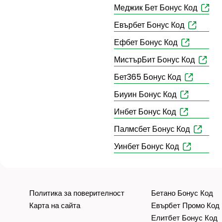
Меджик Бет Бонус Код
Евърбет Бонус Код
Ефбет Бонус Код
МистърБит Бонус Код
Бет365 Бонус Код
Биуин Бонус Код
Инбет Бонус Код
Палмсбет Бонус Код
Уинбет Бонус Код
Политика за поверителност
Бетано Бонус Код
Карта на сайта
Евърбет Промо Код
Елитбет Бонус Код