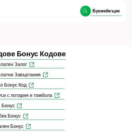
Букмейкъри
дове Бонус Кодове
латен Залог
платни Завъртания
о Бонус Код
си с лотария и томбола
 Бонус
бек Бонус
ален Бонус