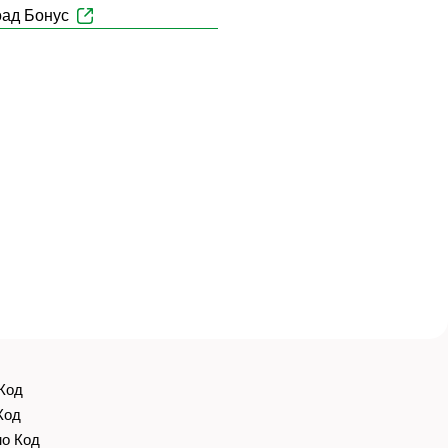
оад Бонус
Код
Код
о Код