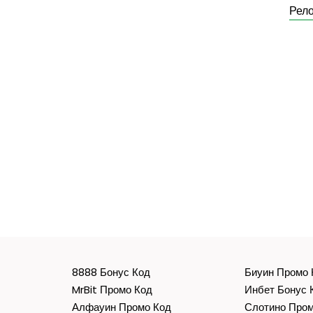
Рел
8888 Бонус Код
Биуин Промо 
MrBit Промо Код
Инбет Бонус 
Алфауин Промо Код
Слотино Пром