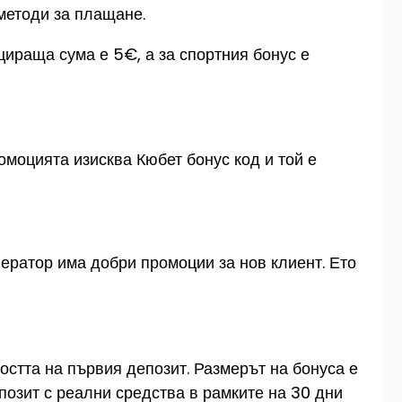
методи за плащане.
ираща сума е 5€, а за спортния бонус е
моцията изисква Кюбет бонус код и той е
ератор има добри промоции за нов клиент. Ето
остта на първия депозит. Размерът на бонуса е
позит с реални средства в рамките на 30 дни