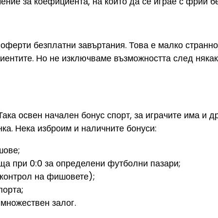
ение за коефициента, на който да се играе с фрий бе
 оферти безплатни завъртания. Това е малко странно
клиентите. Но не изключваме възможността след няка
ака освен начален бонус спорт, за играчите има и д
нка. Нека изброим и наличните бонуси:
шове;
ща при 0:0 за определени футболни пазари;
контрол на фишовете);
порта;
множествен залог.