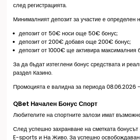
след регистрацията.
Минималният депозит за участие е определен н
депозит от 50€ носи още 50€ бонус;
депозит от 200€ добавя още 200€ бонус;
депозит от 1000€ ще активира максималния 
За да бъдат изтеглени бонус средствата и реал
раздел Казино.
Промоцията е валидна за периода 08.06.2026 – 
QBet Начален Бонус Спорт
Любителите на спортните залози имат възможнос
След успешно захранване на сметката бонусът с
E-sports и На Живо. За успешно освобождаване