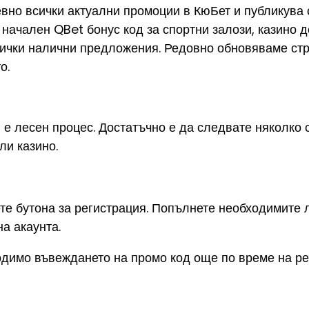
вно всички актуални промоции в КюБет и публикува
 начален QBet бонус код за спортни залози, казино 
сички налични предложения. Редовно обновяваме стр
о.
е лесен процес. Достатъчно е да следвате няколко с
ли казино.
те бутона за регистрация. Попълнете необходимите 
а акаунта.
димо въвеждането на промо код още по време на ре