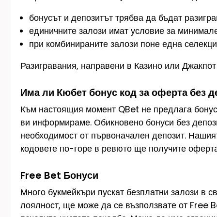
бонусът и депозитът трябва да бъдат разигра
единичните залози имат условие за минимале
при комбинираните залози поне една селекци
Разигравания, направени в Казино или Джакпот 
Има ли Кюбет бонус код за оферта без д
Към настоящия момент QBet не предлага бонус 
ви информираме. Обикновено бонуси без депози
необходимост от първоначален депозит. Нашият
кодовете по-горе в ревюто ще получите оферта
Free Bet Бонуси
Много букмейкъри пускат безплатни залози в с
лоялност, ще може да се възползвате от Free B