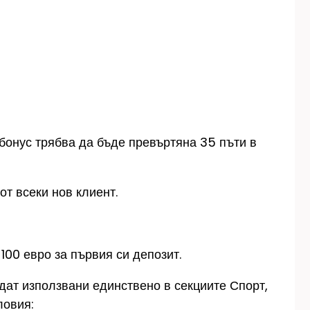
 бонус трябва да бъде превъртяна 35 пъти в
т всеки нов клиент.
100 евро за първия си депозит.
ъдат използвани единствено в секциите Спорт,
ловия: