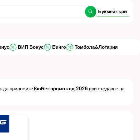
Букмейкъри
онус
ВИП Бонус
Бинго
Томбола&Лотария
ак да приложите
КюБет промо код
2026
при създавне на