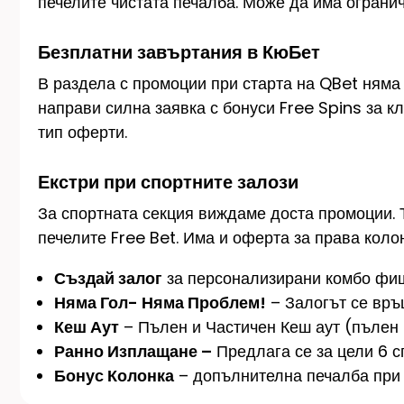
печелите чистата печалба. Може да има огранич
Безплатни завъртания в КюБет
В раздела с промоции при старта на QBet няма
направи силна заявка с бонуси Free Spins за 
тип оферти.
Екстри при спортните залози
За спортната секция виждаме доста промоции. Т
печелите Free Bet. Има и оферта за права коло
Създай залог
за персонализирани комбо фи
Няма Гол- Няма Проблем!
– Залогът се връ
Кеш Аут
– Пълен и Частичен Кеш аут (пълен 
Ранно Изплащане –
Предлага се за цели 6 с
Бонус Колонка
– допълнителна печалба при 