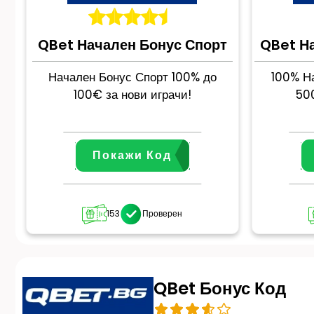
QBet Начален Бонус Спорт
QBet Н
Начален Бонус Спорт 100% до
100% Н
100€ за нови играчи!
50
Покажи Код
153
Проверен
QBet Бонус Код