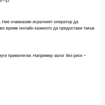
т-ът.
. Ние очаквахме игралният оператор да
кво време онлайн казиното да предостави такъв
руги привилегии. Например залог без риск –