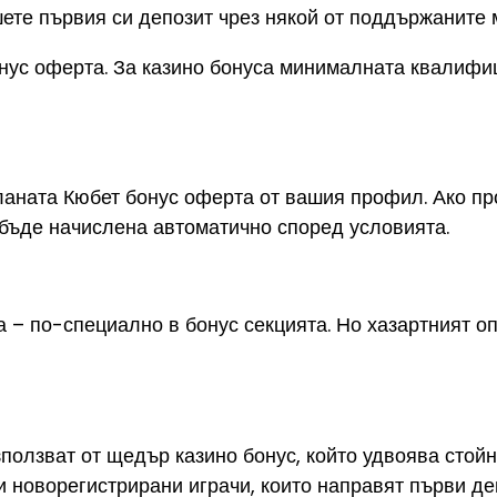
ете първия си депозит чрез някой от поддържаните 
нус оферта. За казино бонуса минималната квалифиц
ланата Кюбет бонус оферта от вашия профил. Ако про
бъде начислена автоматично според условията.
 – по-специално в бонус секцията. Но хазартният оп
ползват от щедър казино бонус, който удвоява стойн
ки новорегистрирани играчи, които направят първи де